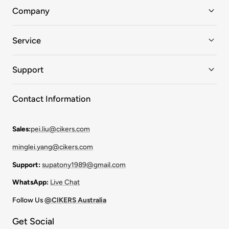
Company
Service
Support
Contact Information
Sales:
pei.liu@cikers.com
minglei.yang@cikers.com
Support:
supatony1989@gmail.com
WhatsApp:
Live Chat
Follow Us
@CIKERS Australia
Get Social