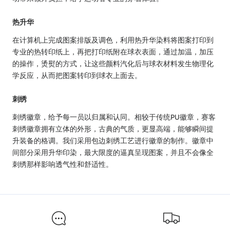
热升华
在计算机上完成图案排版及调色，利用热升华染料将图案打印到
专业的热转印纸上，再把打印纸附在球衣表面，通过加温，加压
的操作，烫熨的方式，让这些颜料汽化后与球衣材料发生物理化
学反应，从而把图案转印到球衣上面去。
刺绣
刺绣徽章，给予每一员以归属和认同。相较于传统
PU
徽章，赛客
刺绣徽章拥有立体的外形，古典的气质，更显高端，能够瞬间提
升装备的格调。我们采用包边刺绣工艺进行徽章的制作。徽章中
间部分采用升华印染，最大限度的逼真呈现图案，并且不会像全
刺绣那样影响透气性和舒适性。